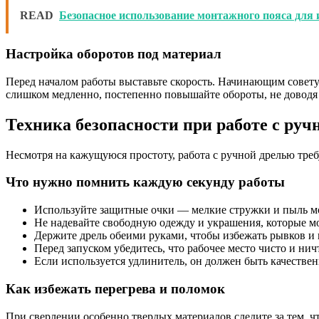
READ
Безопасное использование монтажного пояса для
Настройка оборотов под материал
Перед началом работы выставьте скорость. Начинающим советуе
слишком медленно, постепенно повышайте обороты, не доводя 
Техника безопасности при работе с руч
Несмотря на кажущуюся простоту, работа с ручной дрелью тре
Что нужно помнить каждую секунду работы
Используйте защитные очки — мелкие стружки и пыль мог
Не надевайте свободную одежду и украшения, которые м
Держите дрель обеими руками, чтобы избежать рывков и 
Перед запуском убедитесь, что рабочее место чисто и нич
Если используется удлинитель, он должен быть качестве
Как избежать перегрева и поломок
При сверлении особенно твердых материалов следите за тем, ч