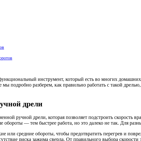
ов
оротов
функциональный инструмент, который есть во многих домашних 
е мы подробно разберем, как правильно работать с такой дрелью
ручной дрели
нной ручной дрели, которая позволяет подстроить скорость вращ
е обороты — тем быстрее работа, но это далеко не так. Для разн
кие или средние обороты, чтобы предотвратить перегрев и повре
сутствие риска зажима сверла. От правильного выбора скорости з