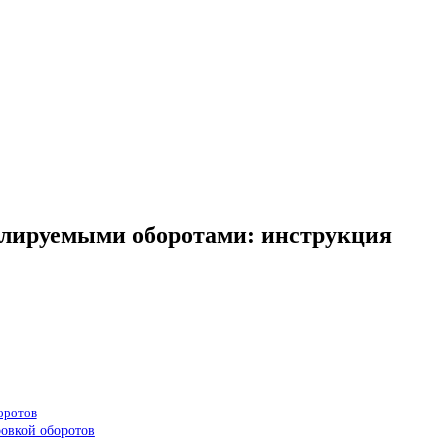
гулируемыми оборотами: инструкция
оротов
ровкой оборотов