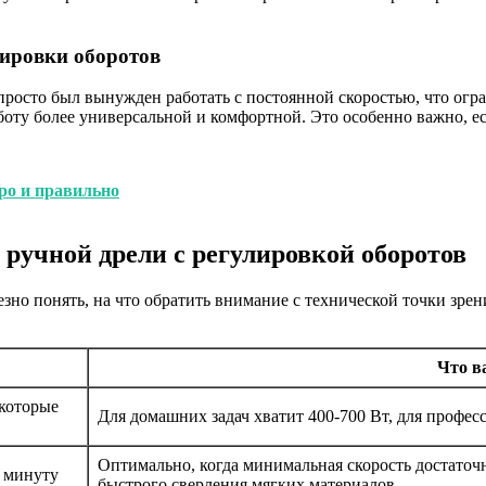
лировки оборотов
просто был вынужден работать с постоянной скоростью, что огр
боту более универсальной и комфортной. Это особенно важно, е
ро и правильно
ручной дрели с регулировкой оборотов
езно понять, на что обратить внимание с технической точки зре
Что в
 которые
Для домашних задач хватит 400-700 Вт, для профе
Оптимально, когда минимальная скорость достаточн
 минуту
быстрого сверления мягких материалов