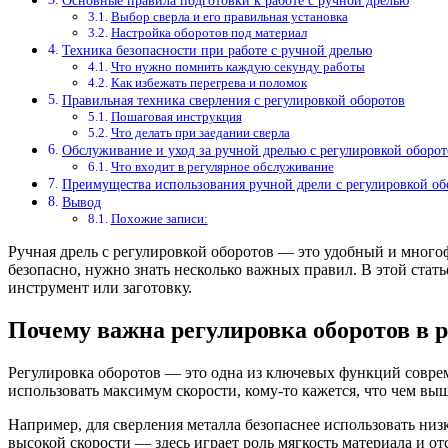
Основные правила подготовки к работе с ручной дрелью
Выбор сверла и его правильная установка
Настройка оборотов под материал
Техника безопасности при работе с ручной дрелью
Что нужно помнить каждую секунду работы
Как избежать перегрева и поломок
Правильная техника сверления с регулировкой оборотов
Пошаговая инструкция
Что делать при заедании сверла
Обслуживание и уход за ручной дрелью с регулировкой оборот
Что входит в регулярное обслуживание
Преимущества использования ручной дрели с регулировкой об
Вывод
Похожие записи:
Ручная дрель с регулировкой оборотов — это удобный и много
безопасно, нужно знать несколько важных правил. В этой стать
инструмент или заготовку.
Почему важна регулировка оборотов в 
Регулировка оборотов — это одна из ключевых функций совреме
использовать максимум скорости, кому-то кажется, что чем выш
Например, для сверления металла безопаснее использовать низ
высокой скорости — здесь играет роль мягкость материала и от