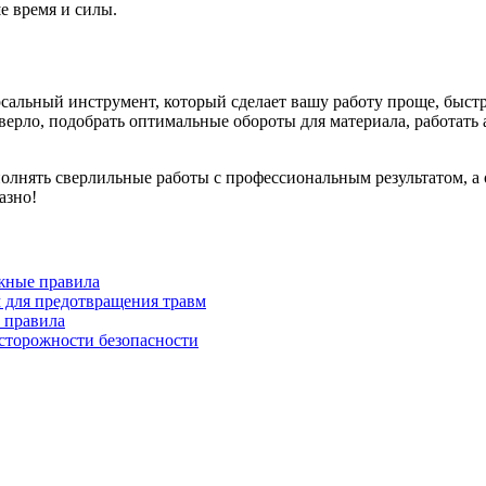
е время и силы.
сальный инструмент, который сделает вашу работу проще, быстре
верло, подобрать оптимальные обороты для материала, работать 
лнять сверлильные работы с профессиональным результатом, а о
азно!
ажные правила
м для предотвращения травм
и правила
осторожности безопасности