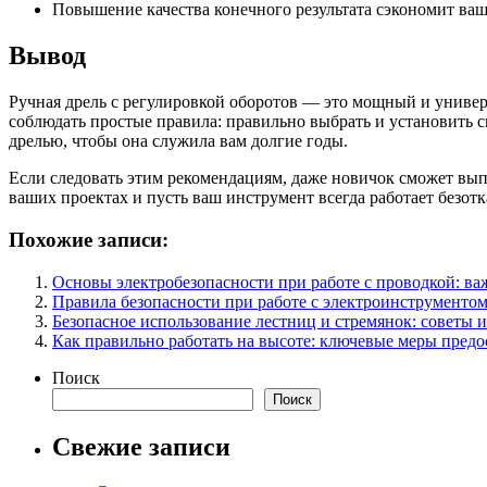
Повышение качества конечного результата сэкономит ваш
Вывод
Ручная дрель с регулировкой оборотов — это мощный и универ
соблюдать простые правила: правильно выбрать и установить с
дрелью, чтобы она служила вам долгие годы.
Если следовать этим рекомендациям, даже новичок сможет выпо
ваших проектах и пусть ваш инструмент всегда работает безотк
Похожие записи:
Основы электробезопасности при работе с проводкой: в
Правила безопасности при работе с электроинструменто
Безопасное использование лестниц и стремянок: советы 
Как правильно работать на высоте: ключевые меры пред
Поиск
Поиск
Свежие записи