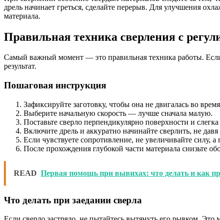
дрель начинает греться, сделайте перерыв. Для улучшения охл
материала.
Правильная техника сверления с регул
Самый важный момент — это правильная техника работы. Если 
результат.
Пошаговая инструкция
Зафиксируйте заготовку, чтобы она не двигалась во время
Выберите начальную скорость — лучше сначала малую.
Поставьте сверло перпендикулярно поверхности и слегка
Включите дрель и аккуратно начинайте сверлить, не давя
Если чувствуете сопротивление, не увеличивайте силу, а
После прохождения глубокой части материала снизьте обо
READ
Первая помощь при вывихах: что делать и как п
Что делать при заедании сверла
Если сверло застряло, не пытайтесь вытянуть его рывком. Это 