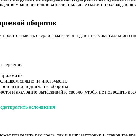
аждения можно использовать специальные смазки и охлаждающие 
ировкой оборотов
просто втыкать сверло в материал и давить с максимальной сил
 сверления.
 прижмите.
 слишком сильно на инструмент.
 постепенно поднимайте обороты.
роты и аккуратно вытаскивайте сверло, чтобы не повредить края
редотвратить осложнения
может повредить как дрель, так и вашу заготовку. Остановите в