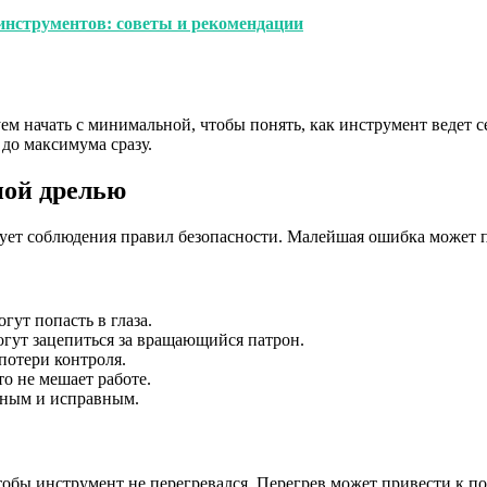
 инструментов: советы и рекомендации
м начать с минимальной, чтобы понять, как инструмент ведет с
до максимума сразу.
ной дрелью
бует соблюдения правил безопасности. Малейшая ошибка может п
ут попасть в глаза.
огут зацепиться за вращающийся патрон.
потери контроля.
то не мешает работе.
нным и исправным.
тобы инструмент не перегревался. Перегрев может привести к п