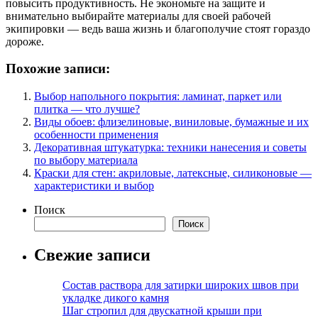
повысить продуктивность. Не экономьте на защите и
внимательно выбирайте материалы для своей рабочей
экипировки — ведь ваша жизнь и благополучие стоят гораздо
дороже.
Похожие записи:
Выбор напольного покрытия: ламинат, паркет или
плитка — что лучше?
Виды обоев: флизелиновые, виниловые, бумажные и их
особенности применения
Декоративная штукатурка: техники нанесения и советы
по выбору материала
Краски для стен: акриловые, латексные, силиконовые —
характеристики и выбор
Поиск
Поиск
Свежие записи
Состав раствора для затирки широких швов при
укладке дикого камня
Шаг стропил для двускатной крыши при