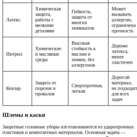
Химическая
Может
Гибкость,
защита,
вызывать
защита от
Латекс
работы с
аллергии,
многих
мелкими
ограничена
химикатов
деталями
прочность
Высокая
Дороже
Химические
стойкость к
латекса,
Нитрил
и масляные
маслам и
менее
среды
химии, без
эластичен
аллергенов
Дорогой
Защита от
материал,
Сверхпрочная,
Кевлар
порезов и
не подходи
легкая
проколов
для всех
задач
Шлемы и каски
Защитные головные уборы изготавливаются из ударопрочных
пластиков и композитных материалов. Основная задача —