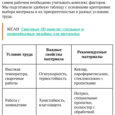
самим рабочим необходимо учитывать комплекс факторов.
Мы подготовили удобную таблицу с основными критериями
выбора материала и их приоритетностью в разных условиях
труда.
READ
Гипсовые 3D-панели: стильные и
разнообразные дизайны для интерьера
Важные
Рекомендуемые
Условие труда
свойства
материалы
материала
Высокая
Кевлар,
температура,
Огнеупорность,
пароформгексалин,
сварочные
термостойкость
стекловолокно с
работы
пропитками
Нитрил,
специальные
Работа с
Химстойкость,
пропитки,
химикатами
влагозащита
полиэстер с
обработкой