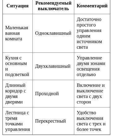
Рекомендуемый
Ситуация
Комментарий
выключатель
Достаточно
простого
Маленькая
управления
ванная
Одноклавишный
одним
комната
источником
света
Кухня с
Управление
основным
двумя зонами
Двухклавишный
и
освещения
подсветкой
отдельно
Длинный
Включение и
коридор с
выключение
Проходной
двумя
света с двух
дверями
сторон
Лестница с
Удобство
тремя
выключения
Перекрестный
точками
света с трех и
управления
более точек