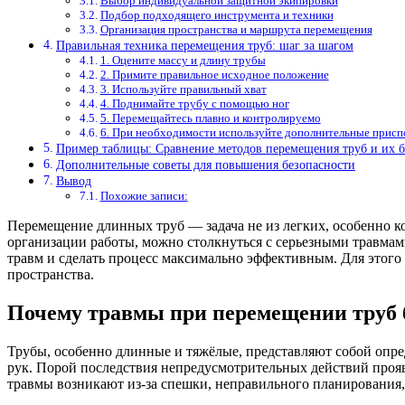
Выбор индивидуальной защитной экипировки
Подбор подходящего инструмента и техники
Организация пространства и маршрута перемещения
Правильная техника перемещения труб: шаг за шагом
1. Оцените массу и длину трубы
2. Примите правильное исходное положение
3. Используйте правильный хват
4. Поднимайте трубу с помощью ног
5. Перемещайтесь плавно и контролируемо
6. При необходимости используйте дополнительные присп
Пример таблицы: Сравнение методов перемещения труб и их б
Дополнительные советы для повышения безопасности
Вывод
Похожие записи:
Перемещение длинных труб — задача не из легких, особенно ко
организации работы, можно столкнуться с серьезными травмам
травм и сделать процесс максимально эффективным. Для этого
пространства.
Почему травмы при перемещении труб
Трубы, особенно длинные и тяжёлые, представляют собой опре
рук. Порой последствия непредусмотрительных действий проявл
травмы возникают из-за спешки, неправильного планирования,