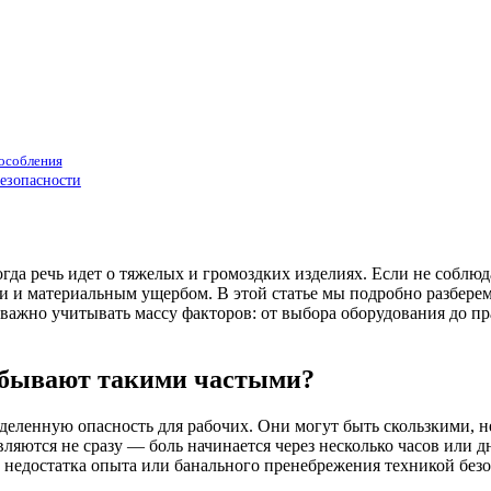
особления
езопасности
гда речь идет о тяжелых и громоздких изделиях. Если не соблю
и и материальным ущербом. В этой статье мы подробно разбере
 важно учитывать массу факторов: от выбора оборудования до п
 бывают такими частыми?
деленную опасность для рабочих. Они могут быть скользкими, не
яются не сразу — боль начинается через несколько часов или дн
 недостатка опыта или банального пренебрежения техникой безо