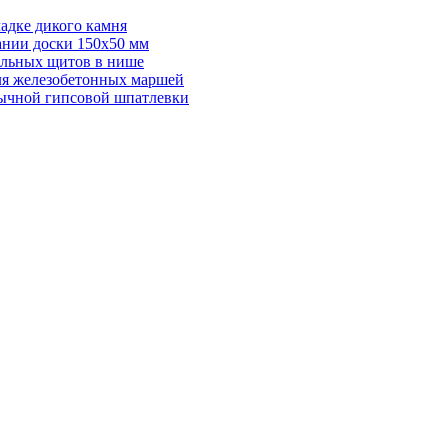
адке дикого камня
ании доски 150х50 мм
ельных щитов в нише
для железобетонных маршей
бычной гипсовой шпатлевки