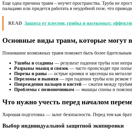
Еще одна причина травм – неучет пространства. Труба не прост
пальцами или придется работать в неудобной позе, что привод
READ
Защита от плесени, грибка и насекомых: эффект
Основные виды травм, которые могут 
Понимание возможных травм поможет быть более бдительным 
Ушибы и ссадины
— результат падения трубы или непр
Разрывы мышц и связок
— часто происходят при попыт
Порезы и раны
— острые кромки и заусенцы на металлич
Переломы и вывихи
— при падении трубы или резком т
Повреждения пальцев и кистей
— сжатия между трубам
Проблемы с позвоночником
— мышцы спины и поясницы 
Что нужно учесть перед началом пере
Хорошая подготовка — залог безопасности. Перед тем как брать
Выбор индивидуальной защитной экипировки