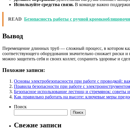
Используйте средства связи.
В команде важно поддержив
READ
Безопасность работы с ручной кромкооблицовоч
Вывод
Перемещение длинных труб — сложный процесс, в котором каж
соответствующего оборудования значительно снижает риски и п
можно защитить себя и своих коллег, сохранить здоровье и сд
Похожие записи:
Основы электробезопасности при работе с проводкой: в
Правила безопасности при работе с электроинструменто
Безопасное использование лестниц и стремянок: советы 
Как правильно работать на высоте: ключевые меры пред
Поиск
Поиск
Свежие записи